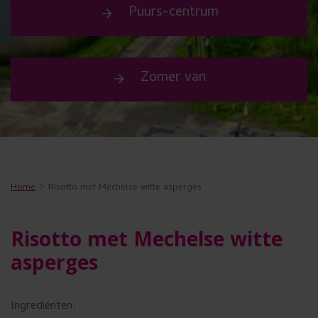
s
Puurs-centrum
arrow_forward
u
w
Zomer van
e
arrow_forward
n
s
t
t
Home
Risotto met Mechelse witte asperges
e
g
Risotto met Mechelse witte
e
asperges
b
r
Ingrediënten: