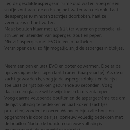
Leg de geschilde asperges in ruim koud water, voeg er een
snufje zout aan toe en breng het water aan de kook. Laat
de asperges 10 minuten zachtjes doorkoken, haal ze
vervolgens uit het water.
Maak bouillon klaar met 1,5 à 2 liter water en peterselie, ui-
schillen en uiteinden van asperges, zout en peper.
Mix vijf asperges met EVO in een maatbeker.
Versnipper de ui zo fijn mogelijk, snijd de asperges in blokjes.
Neem een pan en laat EVO en boter opwarmen.
Doe er de
fijn versnipperde ui bij en laat fruiten (laag vuurtje).
Als de ui
zacht geworden is, voeg je de aspergesblokjes en de rijst
toe.
Laat de rijst bakken gedurende 30 seconden. Voeg
daarna een glaasje witte wijn toe en laat verdampen.
Voeg daarna voldoende bouillon en de aspergecréme toe om
de rijst volledig te bedekken en laat koken (zachtjes
pruttelen) zonder te roeren.
Wanneer bijna alle bouillon
opgenomen is door de rijst, opnieuw volledig bedekken met
de bouillon.
Nadat de bouillon opnieuw volledig is