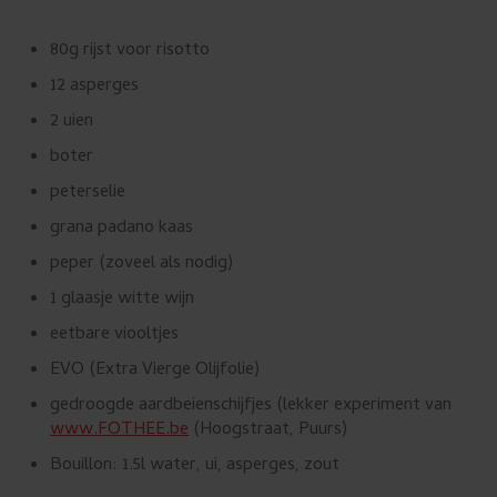
u
i
80g rijst voor risotto
k
12 asperges
e
2 uien
n
boter
.
peterselie
grana padano kaas
peper (zoveel als nodig)
1 glaasje witte wijn
eetbare viooltjes
EVO (Extra Vierge Olijfolie)
gedroogde aardbeienschijfjes (
lekker experiment van
www.FOTHEE.be
(Hoogstraat, Puurs)
Bouillon: 1.5l water, ui, asperges, zout