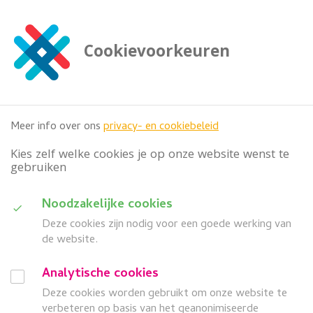
G
a
n
Cookievoorkeuren
a
Zoeken
a

doorzoek deze website
r
h
o
Meer info over ons
privacy- en cookiebeleid
o
f
Kies zelf welke cookies je op onze website wenst te
d
gebruiken
i
n
D
Noodzakelijke cookies
h
Categorie
o
Deze cookies zijn nodig voor een goede werking van
u
u
de website.
i
d
Wanneer
G
Analytische cookies
d
a
Deze cookies worden gebruikt om onze website te
search
a
Z
Meer filters
n
verbeteren op basis van het geanonimiseerde