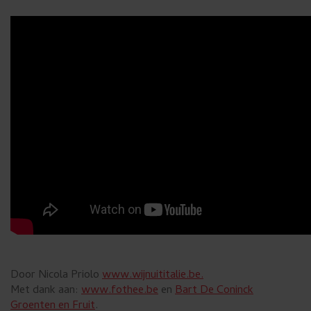
Door Nicola Priolo
www.wijnuititalie.be.
Met dank aan:
www.fothee.be
en
Bart De Coninck
Groenten en Fruit
.