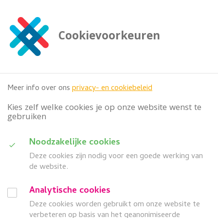
G
a
n
Cookievoorkeuren
a
Zoeken
a

doorzoek deze website
r
h
o
Meer info over ons
privacy- en cookiebeleid
o
f
Kies zelf welke cookies je op onze website wenst te
d
gebruiken
i
n
D
Noodzakelijke cookies
h
Categorie
o
Deze cookies zijn nodig voor een goede werking van
u
u
de website.
i
d
Wanneer
G
Analytische cookies
d
a
Deze cookies worden gebruikt om onze website te
search
a
Z
Meer filters
n
verbeteren op basis van het geanonimiseerde