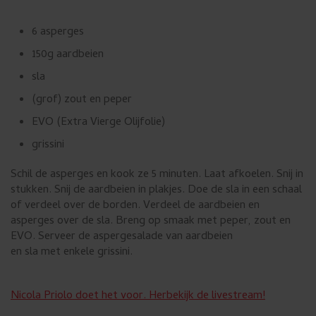
u
i
6 asperges
k
150g aardbeien
e
sla
n
(grof) zout en peper
.
EVO (Extra Vierge Olijfolie)
grissini
Schil de asperges en kook ze 5 minuten. Laat afkoelen. Snij in
stukken. S
nij de aardbeien in plakjes. D
oe de sla in een schaal
of verdeel over de borden. Verdeel de aardbeien en
asperges over de sla.
Breng op smaak met peper, zout en
EVO.
Serveer de aspergesalade van aardbeien
en sla met enkele grissini.
Nicola Priolo doet het voor. Herbekijk de livestream!