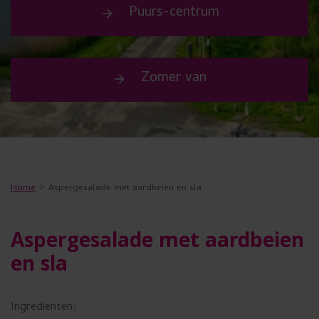
s
Puurs-centrum
arrow_forward
u
w
Zomer van
e
arrow_forward
n
s
t
t
Home
Aspergesalade met aardbeien en sla
e
g
Aspergesalade met aardbeien
e
en sla
b
r
Ingrediënten: