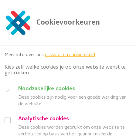
G
a
n
Cookievoorkeuren
a
Zoeken
a

doorzoek deze website
r
h
o
Meer info over ons
privacy- en cookiebeleid
o
f
Kies zelf welke cookies je op onze website wenst te
d
gebruiken
i
n
D
Noodzakelijke cookies
h
Categorie
o
Deze cookies zijn nodig voor een goede werking van
u
u
de website.
i
d
Wanneer
G
Analytische cookies
d
a
Deze cookies worden gebruikt om onze website te
search
a
Z
Meer filters
n
verbeteren op basis van het geanonimiseerde