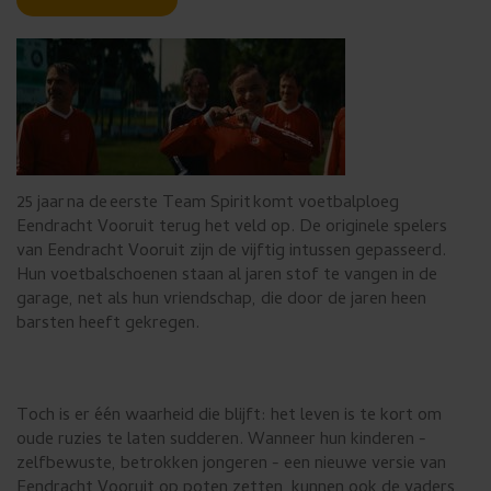
u
i
k
e
n
.
25 jaar na de eerste Team Spirit komt voetbalploeg
Eendracht Vooruit terug het veld op. De originele spelers
van Eendracht Vooruit zijn de vijftig intussen gepasseerd.
Hun voetbalschoenen staan al jaren stof te vangen in de
garage, net als hun vriendschap, die door de jaren heen
barsten heeft gekregen.
Toch is er één waarheid die blijft: het leven is te kort om
oude ruzies te laten sudderen. Wanneer hun kinderen -
zelfbewuste, betrokken jongeren - een nieuwe versie van
Eendracht Vooruit op poten zetten, kunnen ook de vaders