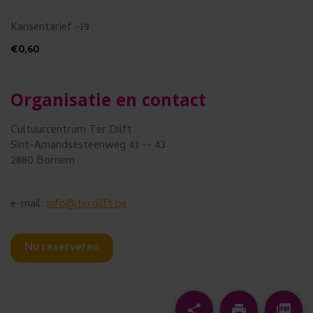
Kansentarief -19
€0,60
Organisatie en contact
Cultuurcentrum Ter Dilft
Sint-Amandsesteenweg 41 -- 43
2880 Bornem
e-mail:
info@terdilft.be
Nu reserveren
Afdrukken
Pdf
share
print
picture_as_pdf