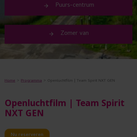
s
Puurs-centrum
arrow_forward
u
w
Zomer van
e
arrow_forward
n
s
t
t
Home
Programma
Openluchtfilm | Team Spirit NXT GEN
e
g
Openluchtfilm | Team Spirit
e
NXT GEN
b
r
Nu reserveren