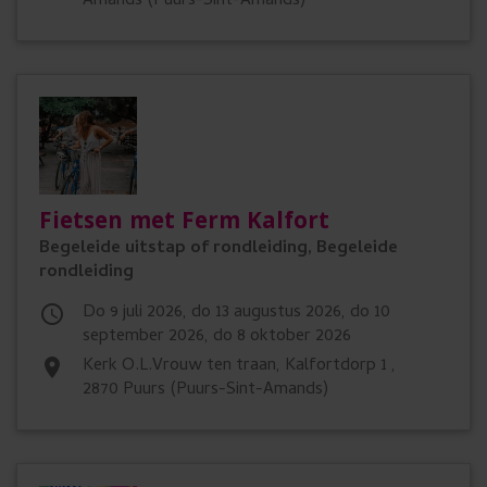
Amands (Puurs-Sint-Amands)
Fietsen met Ferm Kalfort
Begeleide uitstap of rondleiding, Begeleide
rondleiding
do 9 juli 2026, do 13 augustus 2026, do 10

september 2026, do 8 oktober 2026
Kerk O.L.Vrouw ten traan, Kalfortdorp 1 ,
place
2870 Puurs (Puurs-Sint-Amands)