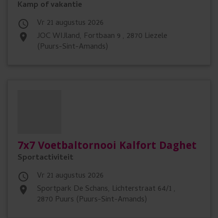
Kamp of vakantie
vr 21 augustus 2026

JOC WIJland, Fortbaan 9 , 2870 Liezele
place
(Puurs-Sint-Amands)
7x7 Voetbaltornooi Kalfort Daghet
Sportactiviteit
vr 21 augustus 2026

Sportpark De Schans, Lichterstraat 64/1 ,
place
2870 Puurs (Puurs-Sint-Amands)