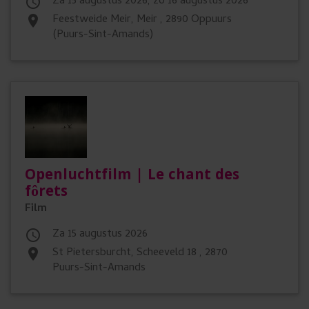
za 15 augustus 2026, zo 16 augustus 2026

Feestweide Meir, Meir , 2890 Oppuurs
place
(Puurs-Sint-Amands)
Openluchtfilm | Le chant des
fôrets
Film
za 15 augustus 2026

St Pietersburcht, Scheeveld 18 , 2870
place
Puurs-Sint-Amands