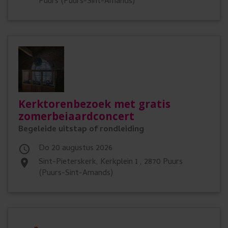
Puurs (Puurs-Sint-Amands)
Kerktorenbezoek met gratis
zomerbeiaardconcert
Begeleide uitstap of rondleiding
do 20 augustus 2026

Sint-Pieterskerk, Kerkplein 1 , 2870 Puurs
place
(Puurs-Sint-Amands)