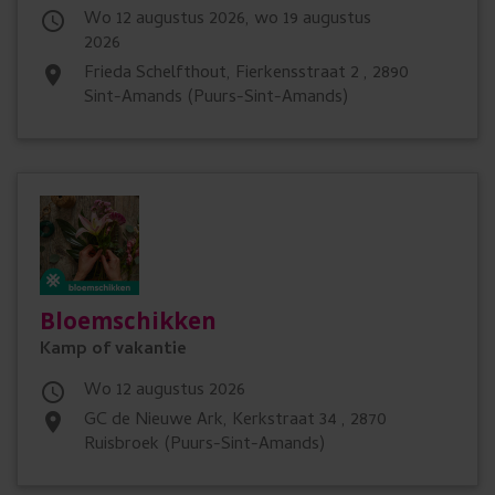
wo 12 augustus 2026, wo 19 augustus

2026
Frieda Schelfthout, Fierkensstraat 2 , 2890
place
Sint-Amands (Puurs-Sint-Amands)
Bloemschikken
Kamp of vakantie
wo 12 augustus 2026

GC de Nieuwe Ark, Kerkstraat 34 , 2870
place
Ruisbroek (Puurs-Sint-Amands)