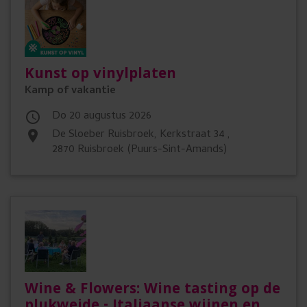
Kunst op vinylplaten
Kamp of vakantie
do 20 augustus 2026

De Sloeber Ruisbroek, Kerkstraat 34 ,
place
2870 Ruisbroek (Puurs-Sint-Amands)
Wine & Flowers: Wine tasting op de
plukweide - Italiaanse wijnen en