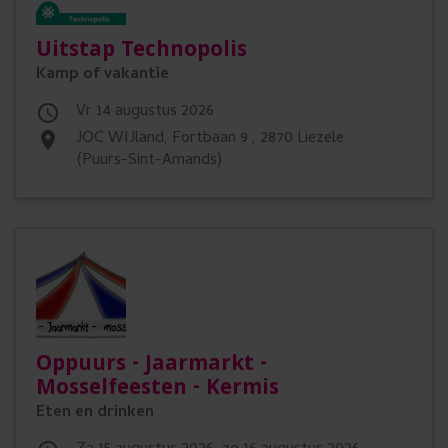
Uitstap Technopolis
Kamp of vakantie
vr 14 augustus 2026

JOC WIJland, Fortbaan 9 , 2870 Liezele
place
(Puurs-Sint-Amands)
Oppuurs - Jaarmarkt -
Mosselfeesten - Kermis
Eten en drinken