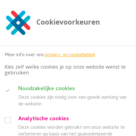
G
a
n
Cookievoorkeuren
a
Zoeken
a

doorzoek deze website
r
h
o
Meer info over ons
privacy- en cookiebeleid
o
f
Kies zelf welke cookies je op onze website wenst te
d
gebruiken
i
n
D
Noodzakelijke cookies
h
Categorie
o
Deze cookies zijn nodig voor een goede werking van
u
u
de website.
i
d
Wanneer
G
Analytische cookies
d
a
Deze cookies worden gebruikt om onze website te
search
a
Z
Meer filters
n
verbeteren op basis van het geanonimiseerde