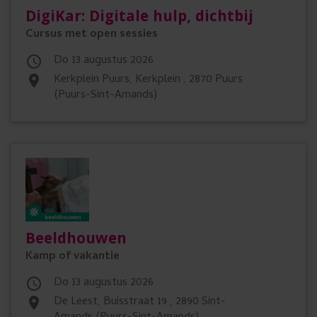
DigiKar: Digitale hulp, dichtbij
Cursus met open sessies
do 13 augustus 2026

Kerkplein Puurs, Kerkplein , 2870 Puurs
place
(Puurs-Sint-Amands)
Beeldhouwen
Kamp of vakantie
do 13 augustus 2026

De Leest, Buisstraat 19 , 2890 Sint-
place