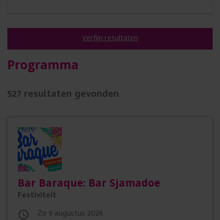
u
i
k
Verfijn resultaten
e
A
Programma
n
c
.
t
527
resultaten gevonden
i
e
v
e
f
i
Bar Baraque: Bar Sjamadoe
l
Festiviteit
t
e
zo 9 augustus 2026
