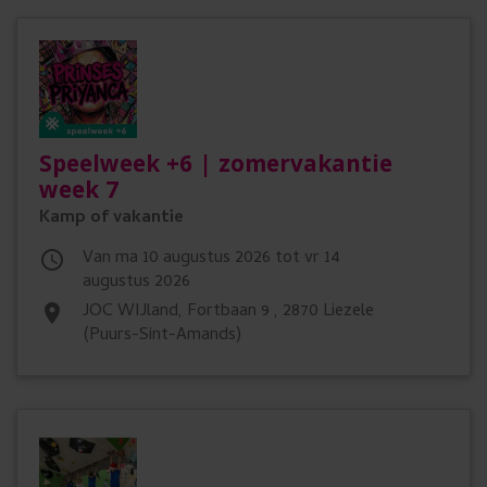
Speelweek +6 | zomervakantie
week 7
Kamp of vakantie
Van ma 10 augustus 2026 tot vr 14

augustus 2026
JOC WIJland, Fortbaan 9 , 2870 Liezele
place
(Puurs-Sint-Amands)