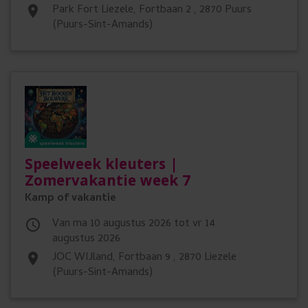
r
Park Fort Liezele, Fortbaan 2 , 2870 Puurs
place
(Puurs-Sint-Amands)
s
Speelweek kleuters |
Zomervakantie week 7
Kamp of vakantie
Van ma 10 augustus 2026 tot vr 14

augustus 2026
JOC WIJland, Fortbaan 9 , 2870 Liezele
place
(Puurs-Sint-Amands)