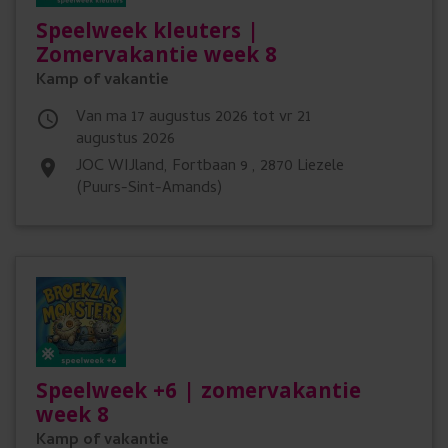
Speelweek kleuters |
Zomervakantie week 8
Kamp of vakantie
Van ma 17 augustus 2026 tot vr 21

augustus 2026
JOC WIJland, Fortbaan 9 , 2870 Liezele
place
(Puurs-Sint-Amands)
Speelweek +6 | zomervakantie
week 8
Kamp of vakantie