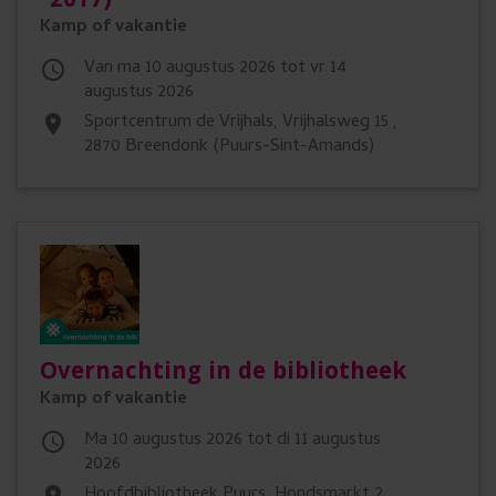
°2017)
Kamp of vakantie
Van ma 10 augustus 2026 tot vr 14

augustus 2026
Sportcentrum de Vrijhals, Vrijhalsweg 15 ,
place
2870 Breendonk (Puurs-Sint-Amands)
Overnachting in de bibliotheek
Kamp of vakantie
ma 10 augustus 2026 tot di 11 augustus

2026
Hoofdbibliotheek Puurs, Hondsmarkt 2 ,
place