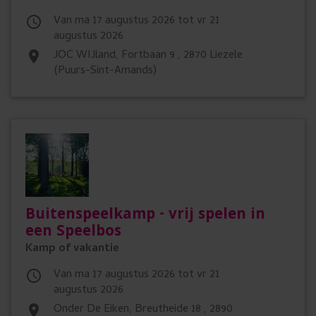
Van ma 17 augustus 2026 tot vr 21

augustus 2026
JOC WIJland, Fortbaan 9 , 2870 Liezele
place
(Puurs-Sint-Amands)
Buitenspeelkamp - vrij spelen in
een Speelbos
Kamp of vakantie
Van ma 17 augustus 2026 tot vr 21

augustus 2026
Onder De Eiken, Breutheide 18 , 2890
place