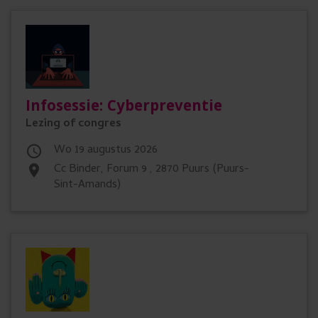
Infosessie: Cyberpreventie
Lezing of congres
wo 19 augustus 2026

cc Binder, Forum 9 , 2870 Puurs (Puurs-
place
Sint-Amands)