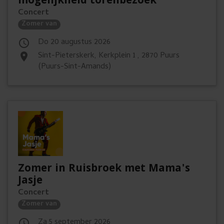
mogelijkheid torenbezoek
u
r
Concert
s
i
Zomer van
k
do 20 augustus 2026

e
Sint-Pieterskerk, Kerkplein 1 , 2870 Puurs
place
(Puurs-Sint-Amands)
n
.
Zomer in Ruisbroek met Mama's
Jasje
Concert
Zomer van
za 5 september 2026
