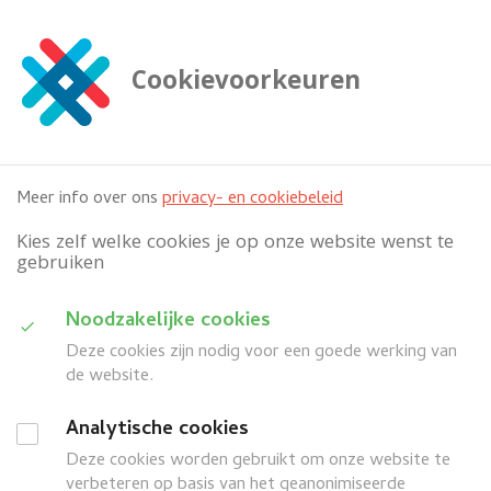
G
a
n
Cookievoorkeuren
a
Zoeken
a

doorzoek deze website
r
h
o
Meer info over ons
privacy- en cookiebeleid
o
f
Kies zelf welke cookies je op onze website wenst te
d
gebruiken
i
n
D
Noodzakelijke cookies
h
Categorie
o
Deze cookies zijn nodig voor een goede werking van
u
u
de website.
i
d
Wanneer
G
Analytische cookies
d
a
Deze cookies worden gebruikt om onze website te
search
a
Z
Meer filters
n
verbeteren op basis van het geanonimiseerde