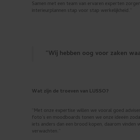
Samen met een team van ervaren experten zorgen we
interieurplannen stap voor stap werkelijkheid.”
“Wij hebben oog voor zaken waa
Wat zijn de troeven van LUSSO?
“Met onze expertise willen we vooral goed advise
foto’s en moodboards tonen we onze ideeën zodat je 
iets anders dan een brood kopen, daarom vinden w
verwachten.”