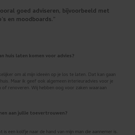
ooral goed adviseren, bijvoorbeeld met
o’s en moodboards.”
aan huis laten komen voor advies?
kelijker om al mijn ideeën op je los te laten. Dat kan gaan
huis. Maar ik geef ook algemeen interieuradvies voor je
n of renoveren. Wij hebben oog voor zaken waaraan
nen aan jullie toevertrouwen?
at is een kolfje naar de hand van mijn man die aannemer is.