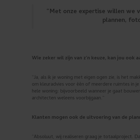
u
“Met onze expertise willen we v
i
plannen, fot
k
e
n
.
Wie zeker wil zijn van z’n keuze, kan jou ook 
“Ja, als ik je woning met eigen ogen zie, is het mak
om kleuradvies voor één of meerdere ruimtes in je 
hele woning: bijvoorbeeld wanneer je gaat bouwe
architecten weleens voorbijgaan.”
Klanten mogen ook de uitvoering van de plan
“Absoluut, wij realiseren graag je totaalproject. D