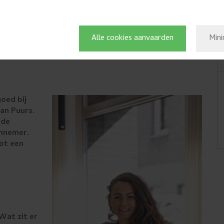
Alle cookies aanvaarden
Mini
urdromen waar
oed bij
an Puurs.
nde
annemer.
tot een
 Wat zit er