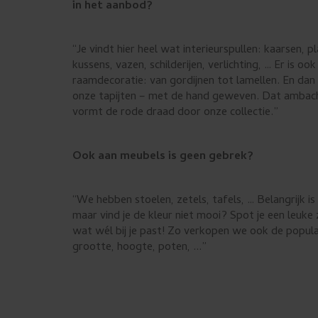
in het aanbod?
s
u
“Je vindt hier heel wat interieurspullen: kaarsen, pl
w
kussens, vazen, schilderijen, verlichting, … Er is ook
raamdecoratie: van gordijnen tot lamellen. En dan 
e
onze tapijten – met de hand geweven. Dat ambach
n
vormt de rode draad door onze collectie.”
s
Ook aan meubels is geen gebrek?
t
t
“We hebben stoelen, zetels, tafels, … Belangrijk is 
e
maar vind je de kleur niet mooi? Spot je een leuke 
g
wat wél bij je past! Zo verkopen we ook de popula
grootte, hoogte, poten, ...”
e
b
r