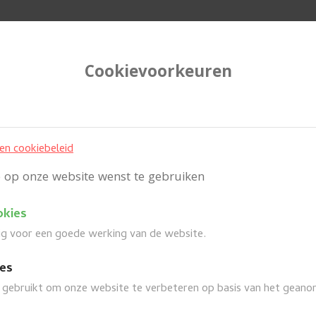
Cookievoorkeuren
e
Wanneer
 en cookiebeleid
je op onze website wenst te gebruiken
okies
Uit in Puurs-Sint-Amands
arrow_back
dig voor een goede werking van de website.
ies
gebruikt om onze website te verbeteren op basis van het geano