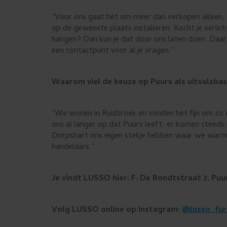
“Voor ons gaat het om meer dan verkopen alleen, 
op de gewenste plaats installeren. Kocht je verlic
hangen? Dan kun je dat door ons laten doen. Daaro
een contactpunt voor al je vragen.”
Waarom viel de keuze op Puurs als uitvalsbas
“We wonen in Ruisbroek en vonden het fijn om zo d
ons al langer op dat Puurs leeft: er komen steeds m
Dorpshart ons eigen stekje hebben waar we warm
handelaars.”
Je vindt LUSSO hier: F. De Bondtstraat 2, Puu
Volg LUSSO online op Instagram:
@lusso_fur