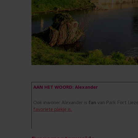
AAN HET WOORD: Alexander
Ook inwoner Alexander is
fan
van Park Fort Liez
favoriete plekje is.