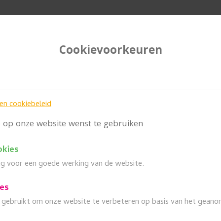
Cookievoorkeuren
e
Wanneer
 en cookiebeleid
je op onze website wenst te gebruiken
okies
Kunst en erfgoed
arrow_forward
dig voor een goede werking van de website.
ies
gebruikt om onze website te verbeteren op basis van het geano
Puurs-centrum
arrow_forward