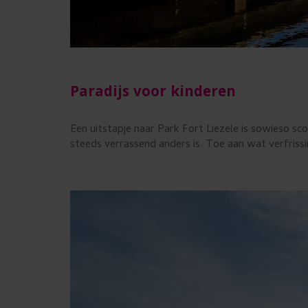
u
i
k
e
Paradijs voor kinderen
n
.
Een uitstapje naar Park Fort Liezele is sowieso sco
steeds verrassend anders is. Toe aan wat verfriss