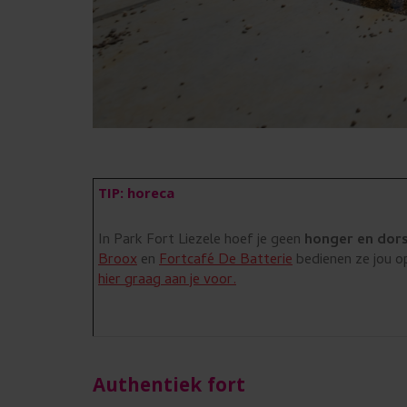
TIP: horeca
In Park Fort Liezele hoef je geen
honger en dor
Broox
en
Fortcafé De Batterie
bedienen ze jou o
hier graag aan je voor.
Authentiek fort