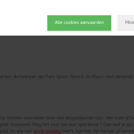
Alle cookies aanvaarden
Mini
ergarten. Antwerpen zijn Park Spoor Noord. En Puurs-Sint-Amands?
je meteen overvallen door een deugddoende rust. Hier kuier je hee
ckplek trouwens. Mag het voor jou wat sportiever? Dan leef je jou
ppad. En wie een
visvergunning
heeft, kan hier zijn hengel uitwerpe