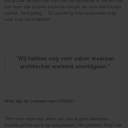
kolfje naar de hand van mijn man die aannemer is. Samen met
een team van ervaren experten zorgen we voor elektriciteit,
sanitair, betegeling, … Zo worden je interieurplannen stap
voor stap werkelijkheid.”
“Wij hebben oog voor zaken waaraan
architecten weleens voorbijgaan.”
Wat zijn de troeven van LUSSO?
“Met onze expertise willen we vooral goed adviseren.
Daarbij zetten we in op
visualiseren
. Met plannen, foto’s en