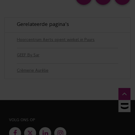
Gerelateerde pagina’s
Hoorcentrum Aerts opent winkel in Puurs
GEEF By Sar
Crèmerie Aurélie

VOLG ONS OP
f
l
i