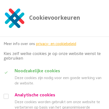
G
a
n
Cookievoorkeuren
a
Zoeken
a

doorzoek deze website
r
h
o
Meer info over ons
privacy- en cookiebeleid
o
f
Kies zelf welke cookies je op onze website wenst te
d
gebruiken
i
n
D
Noodzakelijke cookies
h
Categorie
o
Deze cookies zijn nodig voor een goede werking van
u
u
de website.
i
d
Wanneer
G
Analytische cookies
d
a
Deze cookies worden gebruikt om onze website te
search
a
Z
Meer filters
n
verbeteren op basis van het geanonimiseerde