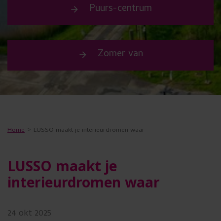
s
Puurs-centrum
arrow_forward
u
w
Zomer van
e
arrow_forward
n
s
t
t
Home
LUSSO maakt je interieurdromen waar
e
g
LUSSO maakt je
e
interieurdromen waar
b
r
24
okt
2025