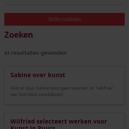
s
u
Verfijn resultaten
w
e
Zoeken
n
s
A
61
resultaten gevonden
c
t
t
t
Sabine over kunst
i
e
e
Wat er door Sabine heen gaat wanneer ze "Sähfrau"
g
v
van Kati Heck voorbijloopt.
e
e
f
b
i
r
Wilfried selecteert werken voor
l