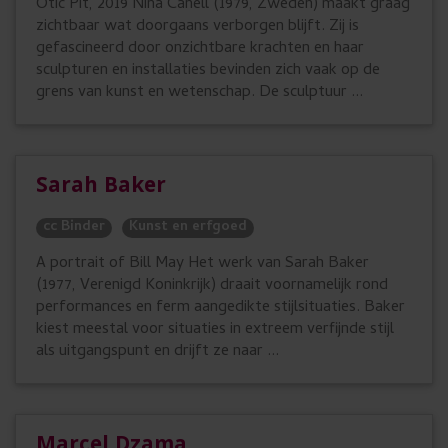
Otic Pit, 2019 Nina Canell (1979, Zweden) maakt graag
zichtbaar wat doorgaans verborgen blijft. Zij is
gefascineerd door onzichtbare krachten en haar
sculpturen en installaties bevinden zich vaak op de
grens van kunst en wetenschap. De sculptuur ...
Sarah Baker
cc Binder
Kunst en erfgoed
A portrait of Bill May Het werk van Sarah Baker
(1977, Verenigd Koninkrijk) draait voornamelijk rond
performances en ferm aangedikte stijlsituaties. Baker
kiest meestal voor situaties in extreem verfijnde stijl
als uitgangspunt en drijft ze naar ...
Marcel Dzama