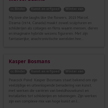
cc Binder
Kunst en erfgoed
Winter van
My love she laughs like the flowers, 2023 Marcel
Dzama (1974, Canada) maakt zowel sculpturen en
schilderijen als collages en films waarin mensen, dieren
en imaginaire hybride wezens figureren. Met zijn
fantasierijke, anachronistische werelden hee...
Kasper Bosmans
cc Binder
Kunst en erfgoed
Winter van
Peacock Pond Kasper Bosmans staat bekend om zijn
veelzijdige en uiteenlopende benadering van kunst,
met werken die variëren van beeldhouwkunst en
installaties tot schilderijen en tekeningen. Zijn werken
zijn een complexe mix van hoge kunst en l...