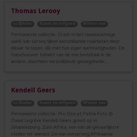
Thomas Lerooy
cc Binder
Kunst en erfgoed
Winter van
Permanente collectie: Crash In het raadselachtige
werk van Lerooy lijken verschillende realiteiten door
elkaar te lopen, elk met hun eigen wetmatigheden. De
toeschouwer tuimelt van de ene beeldtaal in de
andere, doorheen verschillende gelaagdhede...
Kendell Geers
cc Binder
Kunst en erfgoed
Winter van
Permanente collectie: Pro Deo et Patria Foto ©
David Legrève Kendell Geers groeit op in
Johannesburg, Zuid-Afrika, een van de gevaarlijkste
steden ter wereld. De van oorsprong Afrikaanse