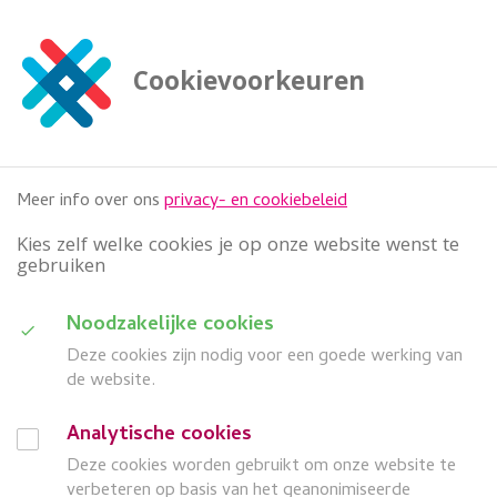
G
a
n
Cookievoorkeuren
a
Zoeken
a

doorzoek deze website
r
h
o
Meer info over ons
privacy- en cookiebeleid
o
f
Kies zelf welke cookies je op onze website wenst te
d
gebruiken
i
n
D
Noodzakelijke cookies
h
Categorie
o
Deze cookies zijn nodig voor een goede werking van
u
u
de website.
i
d
Wanneer
G
Analytische cookies
d
a
Deze cookies worden gebruikt om onze website te
search
a
Z
Meer filters
n
verbeteren op basis van het geanonimiseerde