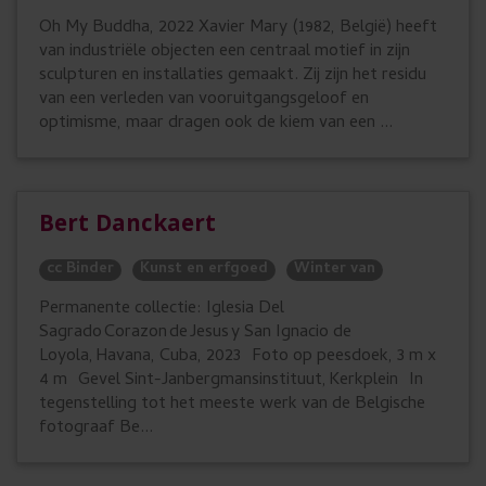
Oh My Buddha, 2022 Xavier Mary (1982, België) heeft
van industriële objecten een centraal motief in zijn
sculpturen en installaties gemaakt. Zij zijn het residu
van een verleden van vooruitgangsgeloof en
optimisme, maar dragen ook de kiem van een ...
Bert Danckaert
cc Binder
Kunst en erfgoed
Winter van
Permanente collectie: Iglesia Del
Sagrado Corazon de Jesus y San Ignacio de
Loyola, Havana, Cuba, 2023 Foto op peesdoek, 3 m x
4 m Gevel Sint-Janbergmansinstituut, Kerkplein In
tegenstelling tot het meeste werk van de Belgische
fotograaf Be...