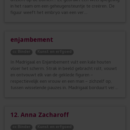
uitzicht op de bomen... Ze gebruikt een weerspiegeling
in het raam om een geheugensteuntje te creëren. De
figuur weeft het embryo van een ver...
enjambement
cc Binder
Kunst en erfgoed
In Madrigaal en Enjambement vult een kale houten
vloer het scherm. Strak in beeld gebracht rolt, vouwt
en ontvouwt elk van de geklede figuren –
respectievelijk een vrouw en een man – zichzelf op,
tussen wisselende pauzes in. Madrigaal borduurt ver...
12. Anna Zacharoff
cc Binder
Kunst en erfgoed