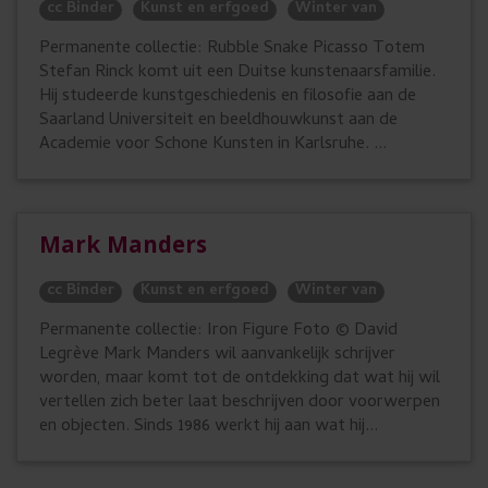
cc Binder
Kunst en erfgoed
Winter van
Permanente collectie: Rubble Snake Picasso Totem
Stefan Rinck komt uit een Duitse kunstenaarsfamilie.
Hij studeerde kunstgeschiedenis en filosofie aan de
Saarland Universiteit en beeldhouwkunst aan de
Academie voor Schone Kunsten in Karlsruhe. ...
Mark Manders
cc Binder
Kunst en erfgoed
Winter van
Permanente collectie: Iron Figure Foto © David
Legrève Mark Manders wil aanvankelijk schrijver
worden, maar komt tot de ontdekking dat wat hij wil
vertellen zich beter laat beschrijven door voorwerpen
en objecten. Sinds 1986 werkt hij aan wat hij...