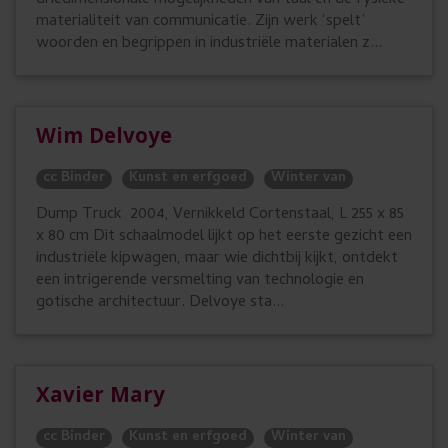
materialiteit van communicatie. Zijn werk ‘spelt’
woorden en begrippen in industriële materialen z...
Wim Delvoye
cc Binder
Kunst en erfgoed
Winter van
Dump Truck 2004, Vernikkeld Cortenstaal, L 255 x 85
x 80 cm Dit schaalmodel lijkt op het eerste gezicht een
industriële kipwagen, maar wie dichtbij kijkt, ontdekt
een intrigerende versmelting van technologie en
gotische architectuur. Delvoye sta...
Xavier Mary
cc Binder
Kunst en erfgoed
Winter van