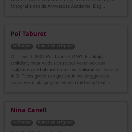
voor het beeld verder na te jagen en studeert hij nu
fotografie aan de Antwerpse Academie. Dag...
Pol Taburet
cc Binder
Kunst en erfgoed
O’ Trees II, 2024 Pol Taburet (1997, Frankrijk)
schildert, maar wijdt zich steeds vaker ook aan
sculpturen die balanceren tussen realisme en fantasie.
In O’ Trees groeit een gezicht in een langgerekte
spitse vorm, als ging het om een metamorfose,...
Nina Canell
cc Binder
Kunst en erfgoed