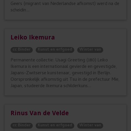
Geers (migrant van Nederlandse afkomst) werd na de
scheidin...
Leiko Ikemura
cc Binder
Kunst en erfgoed
Winter van
Permanente collectie: Usagi Greeting (180) Leiko
Ikemura is een internationaal gevierde en gevestigde,
Japans-Zwitserse kunstenaar, gevestigd in Berlijn.
Oorspronkelijk afkomstig uit Tsu in de prefectuur Mie,
Japan, studeerde Ikemura schilderkuns...
Rinus Van de Velde
cc Binder
Kunst en erfgoed
Winter van