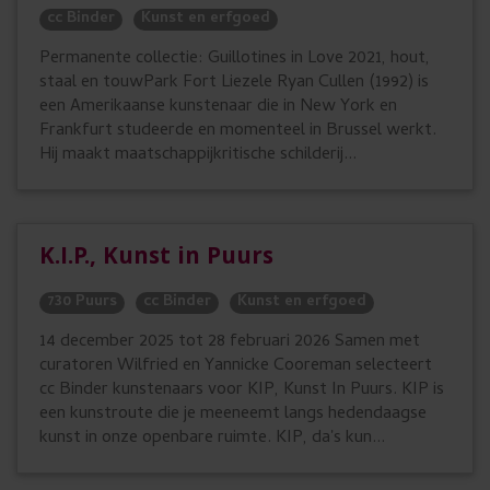
cc Binder
Kunst en erfgoed
Permanente collectie: Guillotines in Love 2021, hout,
staal en touwPark Fort Liezele Ryan Cullen (1992) is
een Amerikaanse kunstenaar die in New York en
Frankfurt studeerde en momenteel in Brussel werkt.
Hij maakt maatschappijkritische schilderij...
K.I.P., Kunst in Puurs
730 Puurs
cc Binder
Kunst en erfgoed
14 december 2025 tot 28 februari 2026 Samen met
curatoren Wilfried en Yannicke Cooreman selecteert
cc Binder kunstenaars voor KIP, Kunst In Puurs. KIP is
een kunstroute die je meeneemt langs hedendaagse
kunst in onze openbare ruimte. KIP, da's kun...