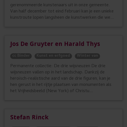
gerenommeerde kunstenaars uit in onze gemeente.
Van half december tot eind februari kan je een unieke
kunstroute lopen langsheen de kunstwerken die we...
Jos De Gruyter en Harald Thys
cc Binder
Kunst en erfgoed
Winter van
Permanente collectie: De drie wijsneuzen De drie
wijsneuzen vallen op in het landschap. Dankzij de
heroïsch-realistische aard van de drie figuren, kan je
hen gerust in het rijtje plaatsen van monumenten als
het Vrijheidsbeeld (New York) of Christu...
Stefan Rinck