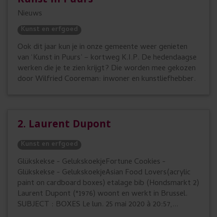
Kunst In Puurs
u
t
Nieuws
i
e
Kunst en erfgoed
r
k
s
Ook dit jaar kun je in onze gemeente weer genieten
e
van ‘Kunst in Puurs’ – kortweg K.I.P. De hedendaagse
n
werken die je te zien krijgt? Die worden mee gekozen
door Wilfried Cooreman: inwoner en kunstliefhebber.
.
2. Laurent Dupont
Kunst en erfgoed
Glükskekse - GelukskoekjeFortune Cookies -
Glükskekse - GelukskoekjeAsian Food Lovers(acrylic
paint on cardboard boxes) etalage bib (Hondsmarkt 2)
Laurent Dupont (°1976) woont en werkt in Brussel.
SUBJECT : BOXES Le lun. 25 mai 2020 à 20:57,...