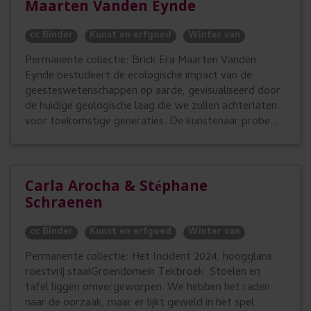
Maarten Vanden Eynde
cc Binder
Kunst en erfgoed
Winter van
Permanente collectie: Brick Era Maarten Vanden
Eynde bestudeert de ecologische impact van de
geesteswetenschappen op aarde, gevisualiseerd door
de huidige geologische laag die we zullen achterlaten
voor toekomstige generaties. De kunstenaar probe...
Carla Arocha & Stéphane
Schraenen
cc Binder
Kunst en erfgoed
Winter van
Permanente collectie: Het Incident 2024, hoogglans
roestvrij staalGroendomein Tekbroek Stoelen en
tafel liggen omvergeworpen. We hebben het raden
naar de oorzaak, maar er lijkt geweld in het spel