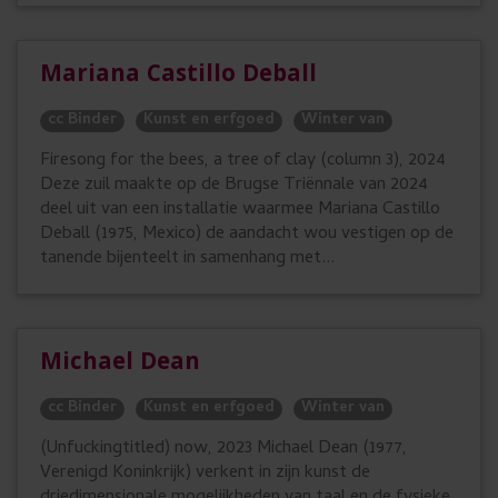
Mariana Castillo Deball
cc Binder
Kunst en erfgoed
Winter van
Firesong for the bees, a tree of clay (column 3), 2024
Deze zuil maakte op de Brugse Triënnale van 2024
deel uit van een installatie waarmee Mariana Castillo
Deball (1975, Mexico) de aandacht wou vestigen op de
tanende bijenteelt in samenhang met...
Michael Dean
cc Binder
Kunst en erfgoed
Winter van
(Unfuckingtitled) now, 2023 Michael Dean (1977,
Verenigd Koninkrijk) verkent in zijn kunst de
driedimensionale mogelijkheden van taal en de fysieke