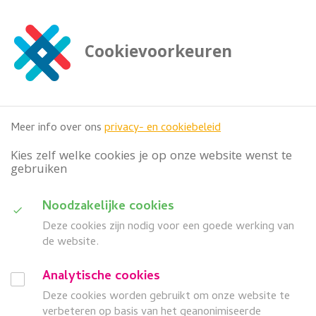
G
a
n
Cookievoorkeuren
a
Zoeken
a

doorzoek deze website
r
h
o
Meer info over ons
privacy- en cookiebeleid
o
f
Kies zelf welke cookies je op onze website wenst te
d
gebruiken
i
n
D
Noodzakelijke cookies
h
Categorie
o
Deze cookies zijn nodig voor een goede werking van
u
u
de website.
i
d
Wanneer
G
Analytische cookies
d
a
Deze cookies worden gebruikt om onze website te
search
a
Z
Meer filters
n
verbeteren op basis van het geanonimiseerde