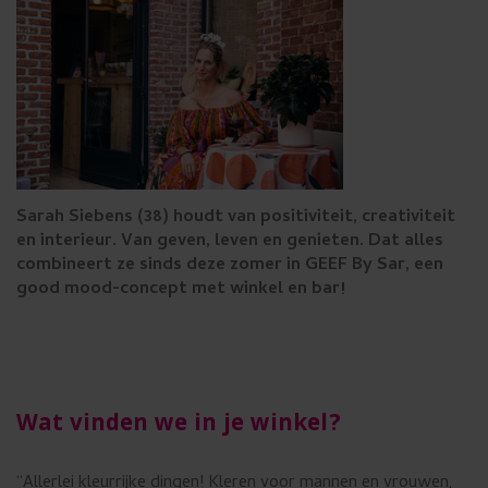
u
i
k
e
n
.
Sarah Siebens (38) houdt van positiviteit, creativiteit
en interieur. Van geven, leven en genieten. Dat alles
combineert ze sinds deze zomer in GEEF By Sar, een
good mood-concept met winkel en bar!
Wat vinden we in je winkel?
“Allerlei kleurrijke dingen! Kleren voor mannen en vrouwen,