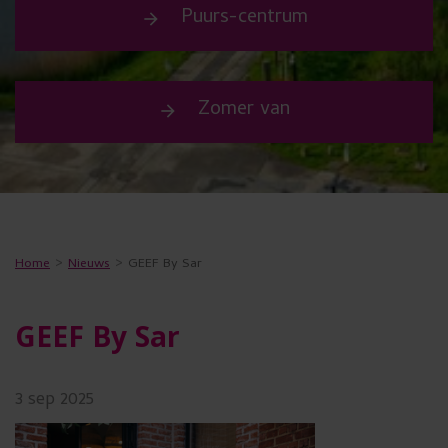
s
Puurs-centrum
arrow_forward
u
w
Zomer van
e
arrow_forward
n
s
t
t
Home
Nieuws
GEEF By Sar
e
g
GEEF By Sar
e
b
3
sep
2025
r