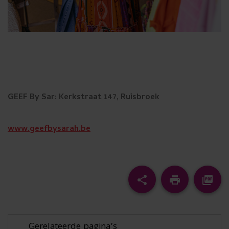
GEEF By Sar: Kerkstraat 147, Ruisbroek
www.geefbysarah.be
Afdrukken
Pdf
share
print
picture_as_pdf
Gerelateerde pagina’s