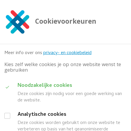
G
a
n
Cookievoorkeuren
a
Zoeken
a

doorzoek deze website
r
h
o
Meer info over ons
privacy- en cookiebeleid
o
f
Kies zelf welke cookies je op onze website wenst te
d
gebruiken
i
n
D
Noodzakelijke cookies
h
Categorie
o
Deze cookies zijn nodig voor een goede werking van
u
u
de website.
i
d
Wanneer
G
Analytische cookies
d
a
Deze cookies worden gebruikt om onze website te
search
a
Z
Meer filters
n
verbeteren op basis van het geanonimiseerde