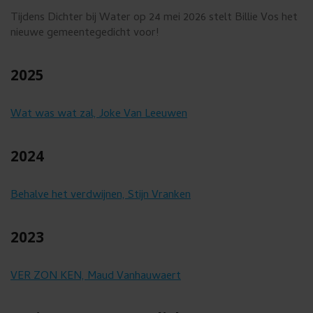
s
Tijdens Dichter bij Water op 24 mei 2026 stelt Billie Vos het
u
nieuwe gemeentegedicht voor!
w
2025
e
n
Wat was wat zal, Joke Van Leeuwen
s
t
2024
t
e
Behalve het verdwijnen, Stijn Vranken
g
2023
e
b
VER ZON KEN, Maud Vanhauwaert
r