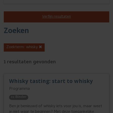
s
u
Verfijn resultaten
w
e
Zoeken
n
s
A
Zoekterm: whisky
c
t
t
1
resultaten gevonden
t
i
e
e
g
v
Whisky tasting: start to whisky
e
e
Programma
f
b
cc Binder
i
r
Ben je benieuwd of
whisky
iets voor jou is, maar weet
l
je niet waar te beginnen? Met deze toegankelijke