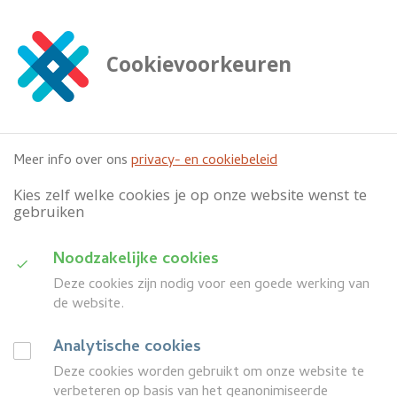
G
a
n
Cookievoorkeuren
a
Zoeken
a

doorzoek deze website
r
h
o
Meer info over ons
privacy- en cookiebeleid
o
f
Kies zelf welke cookies je op onze website wenst te
d
gebruiken
i
n
D
Noodzakelijke cookies
h
Categorie
o
Deze cookies zijn nodig voor een goede werking van
u
u
de website.
i
d
Wanneer
G
Analytische cookies
d
a
Deze cookies worden gebruikt om onze website te
search
a
Z
Meer filters
n
verbeteren op basis van het geanonimiseerde