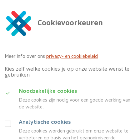
G
a
n
Cookievoorkeuren
a
Zoeken
a

doorzoek deze website
r
h
o
Meer info over ons
privacy- en cookiebeleid
o
f
Kies zelf welke cookies je op onze website wenst te
d
gebruiken
i
n
D
Noodzakelijke cookies
h
Categorie
o
Deze cookies zijn nodig voor een goede werking van
u
u
de website.
i
d
Wanneer
G
Analytische cookies
d
a
Deze cookies worden gebruikt om onze website te
search
a
Z
Meer filters
n
verbeteren op basis van het geanonimiseerde