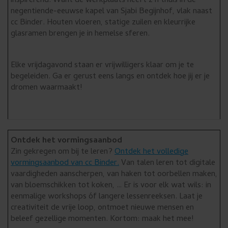
inspirerend. Want de werkplaats heeft z’n thuis in de
negentiende-eeuwse kapel van Sjabi Begijnhof, vlak naast
cc Binder. Houten vloeren, statige zuilen en kleurrijke
glasramen brengen je in hemelse sferen.
Elke vrijdagavond staan er vrijwilligers klaar om je te
begeleiden. Ga er gerust eens langs en ontdek hoe jij er je
dromen waarmaakt!
Ontdek het vormingsaanbod
Zin gekregen om bij te leren?
Ontdek het volledige
vormingsaanbod van cc Binder.
Van talen leren tot digitale
vaardigheden aanscherpen, van haken tot oorbellen maken,
van bloemschikken tot koken, … Er is voor elk wat wils: in
eenmalige workshops óf langere lessenreeksen. Laat je
creativiteit de vrije loop, ontmoet nieuwe mensen en
beleef gezellige momenten. Kortom: maak het mee!