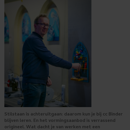
s
u
w
e
n
s
t
t
e
g
e
b
Stilstaan is achteruitgaan: daarom kun je bij cc Binder
r
blijven leren. En het vormingsaanbod is verrassend
origineel. Wat dacht je van werken met een