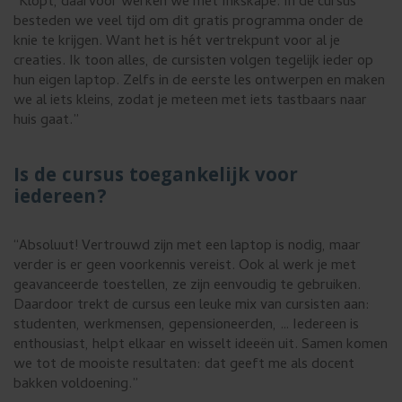
“Klopt, daarvoor werken we met Inkskape. In de cursus
besteden we veel tijd om dit gratis programma onder de
knie te krijgen. Want het is hét vertrekpunt voor al je
creaties. Ik toon alles, de cursisten volgen tegelijk ieder op
hun eigen laptop. Zelfs in de eerste les ontwerpen en maken
we al iets kleins, zodat je meteen met iets tastbaars naar
huis gaat.”
Is de cursus toegankelijk voor
iedereen?
“Absoluut! Vertrouwd zijn met een laptop is nodig, maar
verder is er geen voorkennis vereist. Ook al werk je met
geavanceerde toestellen, ze zijn eenvoudig te gebruiken.
Daardoor trekt de cursus een leuke mix van cursisten aan:
studenten, werkmensen, gepensioneerden, … Iedereen is
enthousiast, helpt elkaar en wisselt ideeën uit. Samen komen
we tot de mooiste resultaten: dat geeft me als docent
bakken voldoening.”