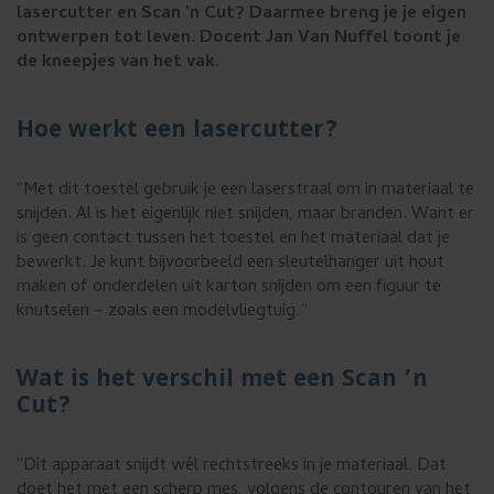
u
lasercutter en Scan ’n Cut? Daarmee breng je je eigen
i
ontwerpen tot leven. Docent Jan Van Nuffel toont je
de kneepjes van het vak.
k
e
Hoe werkt een lasercutter?
n
.
“Met dit toestel gebruik je een laserstraal om in materiaal te
snijden. Al is het eigenlijk niet snijden, maar branden. Want er
is geen contact tussen het toestel en het materiaal dat je
bewerkt. Je kunt bijvoorbeeld een sleutelhanger uit hout
maken of onderdelen uit karton snijden om een figuur te
knutselen – zoals een modelvliegtuig.”
Wat is het verschil met een Scan ’n
Cut?
“Dit apparaat snijdt wél rechtstreeks in je materiaal. Dat
doet het met een scherp mes, volgens de contouren van het