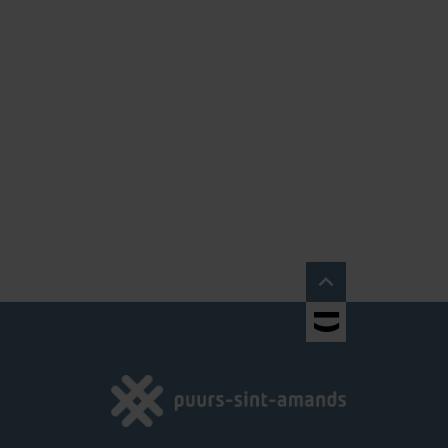
en

TOBANIA