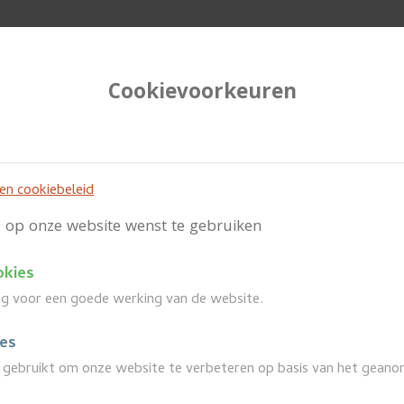
Cookievoorkeuren
e
Wanneer
 en cookiebeleid
je op onze website wenst te gebruiken
okies
Uit in Puurs-Sint-Amands
arrow_back
dig voor een goede werking van de website.
ies
gebruikt om onze website te verbeteren op basis van het geano