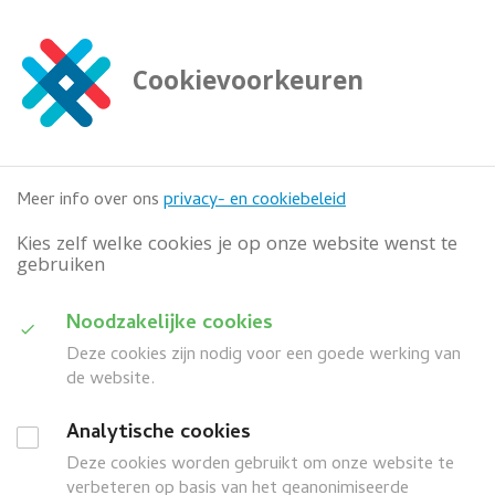
G
a
n
Cookievoorkeuren
a
Zoeken
a

doorzoek deze website
r
h
o
Meer info over ons
privacy- en cookiebeleid
o
f
Kies zelf welke cookies je op onze website wenst te
d
gebruiken
i
n
D
Noodzakelijke cookies
h
Categorie
o
Deze cookies zijn nodig voor een goede werking van
u
u
de website.
i
d
Wanneer
G
Analytische cookies
d
a
Deze cookies worden gebruikt om onze website te
search
a
Z
Meer filters
n
verbeteren op basis van het geanonimiseerde