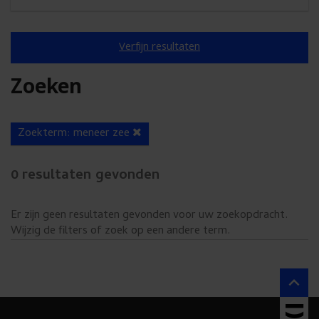
s
u
Verfijn resultaten
w
e
Zoeken
n
s
A
Zoekterm: meneer zee
c
t
t
0
resultaten gevonden
t
i
e
e
Er zijn geen resultaten gevonden voor uw zoekopdracht.
g
v
Wijzig de filters of zoek op een andere term.
e
e
f
b

i
r
l