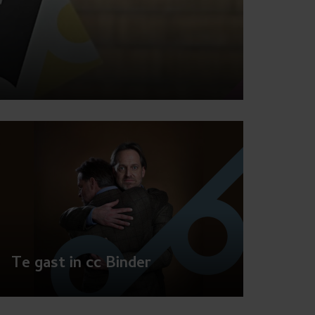
chevron_right
Te gast in cc Binder