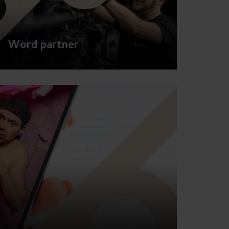
chevron_right
Word partner
chevron_right