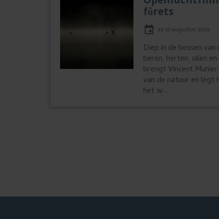
Openluchtfilm
chevron_r
fôrets
za 15 augustus 2026
Diep in de bossen van
beren, herten, uilen e
brengt Vincent Munier 
van de natuur en legt 
het w...