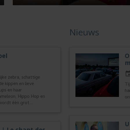
Nieuws
oel
O
m
ijke zebra, schattige
e kippen en lieve
Ti
rups en haar
ha
kameleon, Hippo Hop en
on
wordt één grot...
U