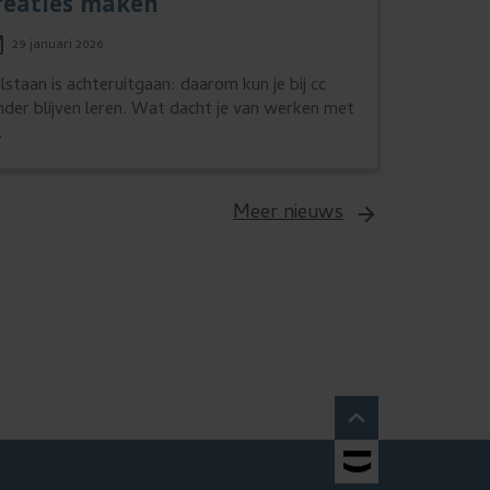
reaties maken
29 januari 2026
ilstaan is achteruitgaan: daarom kun je bij cc
nder blijven leren. Wat dacht je van werken met
.
Meer nieuws


TOBANIA