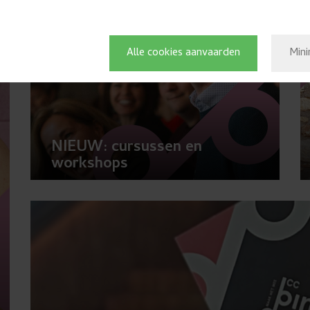
Alle cookies aanvaarden
Mini
NIEUW: cursussen en
workshops
chevron_right