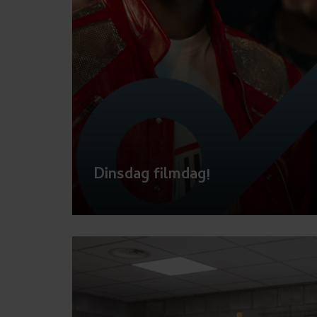
u
i
k
e
chevron_r
n
.
Dinsdag filmdag!