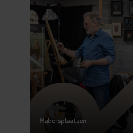
chevron_r
Makersplaatsen