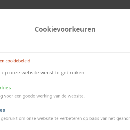
Cookievoorkeuren
e
Wanneer
 en cookiebeleid
je op onze website wenst te gebruiken
okies
Uit in Puurs-Sint-Amands
arrow_back
dig voor een goede werking van de website.
ies
gebruikt om onze website te verbeteren op basis van het geano