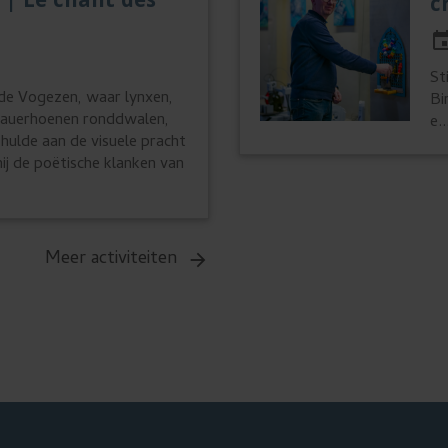
 | Le chant des
c
ight
St
 de Vogezen, waar lynxen,
Bi
n auerhoenen ronddwalen,
e..
hulde aan de visuele pracht
hij de poëtische klanken van
Meer activiteiten
