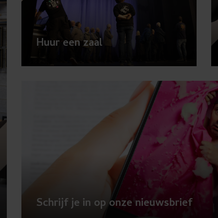
Huur een zaal
chevron_right
ight
Schrijf je in op onze nieuwsbrief