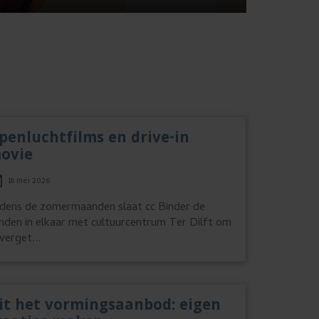
penluchtfilms en drive-in
chevron_right
ovie
18 mei 2026
jdens de zomermaanden slaat cc Binder de
nden in elkaar met cultuurcentrum Ter Dilft om
verget...
it het vormingsaanbod: eigen